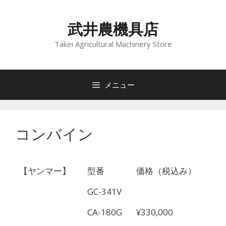
コ
ン
武井農機具店
テ
ン
Takei Agricultural Machinery Store
ツ
へ
ス
メニュー
キ
ッ
プ
コンバイン
【ヤンマー】
型番
価格（税込み）
GC-341V
CA-180G
¥330,000