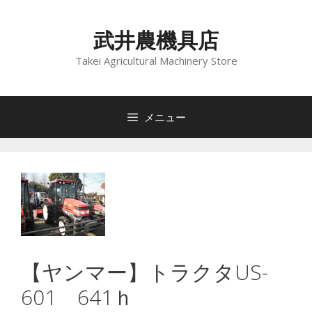
コ
ン
武井農機具店
テ
ン
Takei Agricultural Machinery Store
ツ
へ
ス
メニュー
キ
ッ
プ
【ヤンマー】トラクタUS-
601 641ｈ